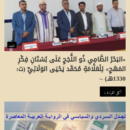
الفقه
«البَحْرُ الطَّامِي ذُو اللُّجَجِ عَلَى بُسْتَانِ فِكْرِ
المَهَجِ» لِلْعَلَّامَةِ مُحَمَّد يَحْيَى الوَلَاتِيِّ (ت:
1330هـ) –
أكمل القراءة »