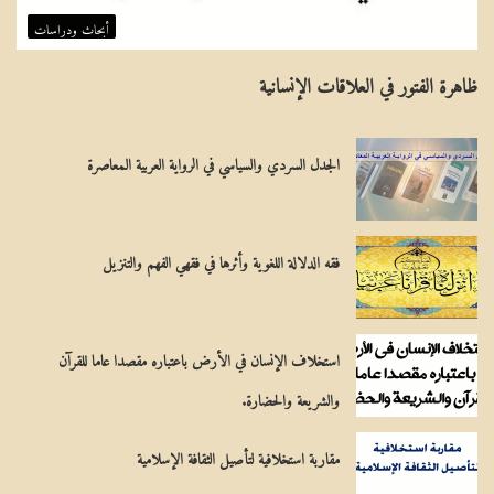
ا
ف
أبحاث ودراسات
لِ
ق
ظاهرة الفتور في العلاقات الإنسانية
مِ
ه
يَ
ف
الجدل السردي والسياسي في الرواية العربية المعاصرة
ة
ي
ن
ب
فقه الدلالة اللغوية وأثرها في فقهي الفهم والتنزيل
ذ
ا
استخلاف الإنسان في الأرض باعتباره مقصدا عاما للقرآن
ل
والشريعة والحضارة.
ت
مقاربة استخلافية لتأصيل الثقافة الإسلامية
ع