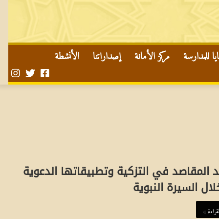
ا للمدارسة
مركز الأمانة
إصداراتنا
الأنشطة
صفحتنا
حسابنا
حساب
على
على
في
تويتر
الفايسبوك
الأن
 المقاصد في التزكية وتطبيقاتها الدعوية
ال السيرة النبوية
قراءة »