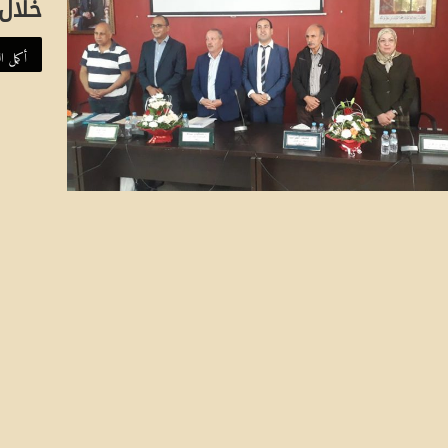
خلال
أكمل ال
إ
س
ه