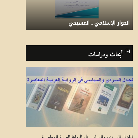
و
ا
ا
م
ر
ج
الحوار الإسلامي ـ المسيحي
برنامج ما قبل
ا
م
2
6
5
4
3
1
ل
ا
أبحاث ودراسات
إ
ق
س
ب
ل
ل
ا
ا
م
ل
ي
عَ
ـ
ا
ا
لِ
الجدل السردي والسياسي في الرواية العربية المعاصرة