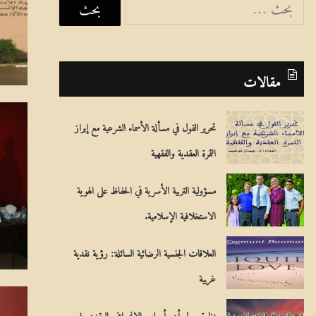
ل
ب
ح
مقالات
ث
ع
تحرير القول في مسألة الأسماء الشرعية مع إبراز
ن
الثمرة العقدية والفقهية
:
مسؤولية التربية الأسرية في الحفاظ على الهوية
الاستخلافية الإسلامية.
العلاقات الجنسية الرضائية السائلة: رؤية نقدية
غربية
نظرة حول أهم أسباب الانحراف العقدي فـي