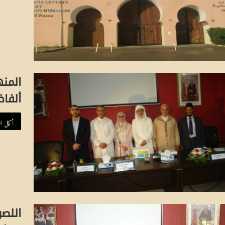
المن
ألفاظ
أكمل ال
اللص