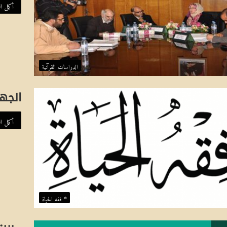
ا
أكمل ال
م
إسهام علم أصول الفقه 
ع
 العَالِمِيَة
المذهبي
ل
الدراسات القرآنية
م
أ
الجها
ص
أكمل ال
و
ل
ا
ل
ف
* فقه الحياة
ق