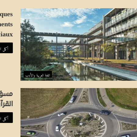
ع
ا
iques
ل
ments
و
ي
ciaux
ب
أكمل ال
اللغة العربية والأدب
مسؤو
القرآ
أكمل ال