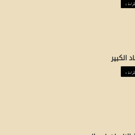
ة
قراءة »
ا
في نبذ التعصب
ل
هوية الإنسان في فكر علي عزت بيجو
إ
ن
س
د الكبير
ا
قراءة »
ن
ف
ي
ف
ك
ر