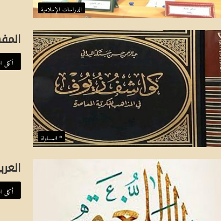
ا
الدراسات الإسلامية
ل
م
المف
ذ
أكمل ال
ه
ب
ي
* المساواة
العرب
أكمل ال