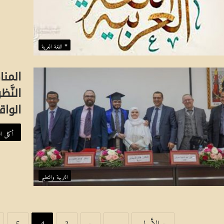
* اللغة العرية
المناه
النَّ
الواق
أكمل ال
التربية والتعليم
« الأولى
...
«
3
4
5