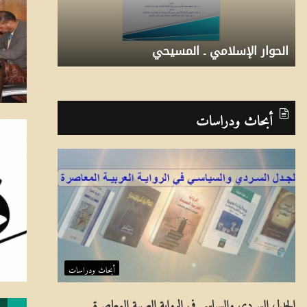
و
ا
ا
م
ر
ج
الحوار الإسلامي ـ المسيحي
برنامج ما قبل
ا
م
2
6
5
4
3
1
ل
ا
أبحاث ودراسات
إ
ق
س
ب
ل
ل
ا
ا
م
ل
ي
عَ
ـ
ا
أبحاث ودراسات
ا
لِ
الجدل السردي والسياسي في الرواية العربية المعاصرة