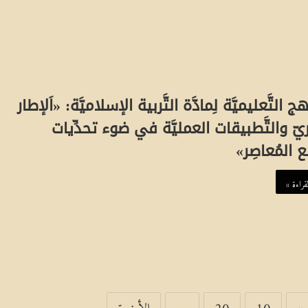
ج التَّعليميَّة لِمادَّة التَّربية الإسلاميَّة: «اَلإطار
ظريّ والتَّطبيقات العمليَّة في ضوء تحدِّيات
ع المُعاصِر»
قراءة »
»
10
20
...
الأخيرة