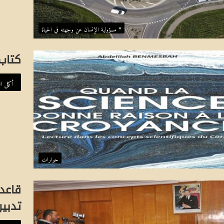
* مسؤولية الإنسان عن وجهته في الحياة
كتاب:
أكمل ال
حوارات
إ
س
قاعدة
ه
تدبير