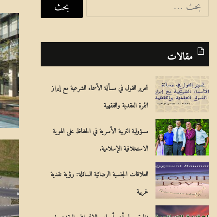
ل
ب
ح
مقالات
ث
ع
تحرير القول في مسألة الأسماء الشرعية مع إبراز
ن
الثمرة العقدية والفقهية
:
مسؤولية التربية الأسرية في الحفاظ على الهوية
الاستخلافية الإسلامية.
العلاقات الجنسية الرضائية السائلة: رؤية نقدية
غربية
نظرة حول أهم أسباب الانحراف العقدي فـي