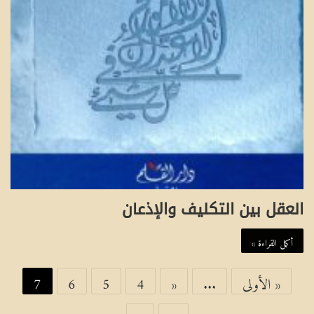
العقل بين التكليف والإذعان
أكمل القراءة »
« الأولى
...
«
4
5
6
7