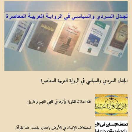
ب
ص
ل
و
ا
ل
ل
ا
عَ
ل
ا
ف
لِ
ق
الجدل السردي والسياسي في الرواية العربية المعاصرة
مِ
ه
يَ
ف
فقه الدلالة اللغوية وأثرها في فقهي الفهم والتنزيل
ة
ي
ن
ب
استخلاف الإنسان في الأرض باعتباره مقصدا عاما للقرآن