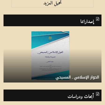
تحميل المزيد
إصداراتنا
ب
إ
ر
س
ن
ه
ا
ا
م
م
ج
ع
برنامج ما قبل العَالِمِيَة
إ
م
ل
3
6
5
4
2
1
ا
م
أبحاث ودراسات
ق
أ