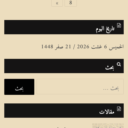
»
8
تاريخ اليوم
الخميس 6 غشت 2026 / 21 صفر 1448
بحث
ا
ل
ب
مقالات
ح
ث