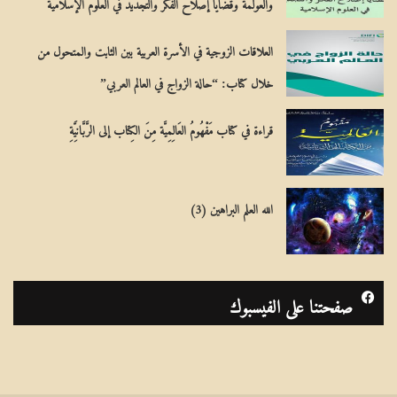
والعولمة وقضايا إصلاح الفكر والتجديد في العلوم الإسلامية
العلاقات الزوجية في الأسرة العربية بين الثابت والمتحول من
خلال كتاب: “حالة الزواج في العالم العربي”
قراءة في كتاب مَفْهُومُ العَالِمِيَّة مِنَ الكِتاب إلى الرَّبَّانِيَّةِ
الله العلم البراهين (3)
صفحتنا على الفيسبوك