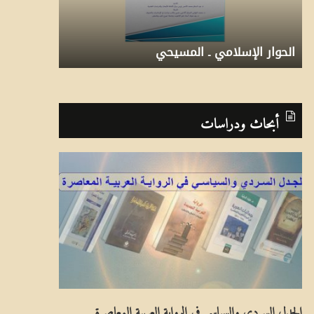
و
ا
ا
م
ر
ج
الحوار الإسلامي ـ المسيحي
برنامج ما قبل
ا
م
2
6
5
4
3
1
ل
ا
أبحاث ودراسات
إ
ق
س
ب
ل
ل
ا
ا
م
ل
ي
عَ
ـ
ا
ا
لِ
الجدل السردي والسياسي في الرواية العربية المعاصرة