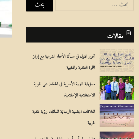
ل
ب
ح
مقالات
ث
ع
تحرير القول في مسألة الأسماء الشرعية مع إبراز
ن
الثمرة العقدية والفقهية
:
مسؤولية التربية الأسرية في الحفاظ على الهوية
الاستخلافية الإسلامية.
العلاقات الجنسية الرضائية السائلة: رؤية نقدية
غربية
نظرة حول أهم أسباب الانحراف العقدي فـي