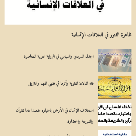
ي
عَ
ـ
ا
ا
لِ
ظاهرة الفتور في العلاقات الإنسانية
ل
مِ
م
يَ
الجدل السردي والسياسي في الرواية العربية المعاصرة
س
ة
ي
ح
فقه الدلالة اللغوية وأثرها في فقهي الفهم والتنزيل
ي
استخلاف الإنسان في الأرض باعتباره مقصدا عاما للقرآن
والشريعة والحضارة.