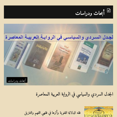
ا
م
2
6
5
4
3
1
ل
ا
أبحاث ودراسات
إ
ق
س
ب
ل
ل
ا
ا
م
ل
ي
عَ
ـ
ا
أبحاث ودراسات
ا
لِ
الجدل السردي والسياسي في الرواية العربية المعاصرة
ل
مِ
م
يَ
فقه الدلالة اللغوية وأثرها في فقهي الفهم والتنزيل
س
ة