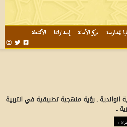
ا للمدارسة
مركز الأمانة
إصداراتنا
الأنشطة
صفحتنا
حسابنا
حساب
على
على
في
تويتر
الفايسبوك
الأن
ية الوالدية ـ رؤية منهجية تطبيقية في التربية
ية ـ
قراءة »