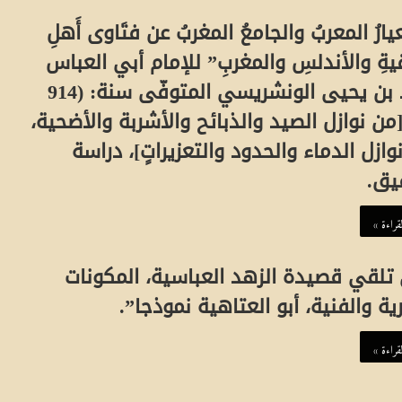
ة
ا
يارُ المعربُ والجامعُ المغربُ عن فتَاوى أَهلِ
في نبذ التعصب
يةِ والأندلسِ والمغربِ” للإمام أبي العباس
ل
هوية الإنسان في فكر علي عزت بيجو
أحمد بن يحيى الونشريسي المتوفّى سنة: (914
إ
[من نوازل الصيد والذبائح والأشربة والأضحية،
ن
وازل الدماء والحدود والتعزيراتٍ]، دراسة
س
يق.
ا
قراءة »
ن
ف
تلقي قصيدة الزهد العباسية، المكونات
ي
ية والفنية، أبو العتاهية نموذجا”.
ف
قراءة »
ك
ر