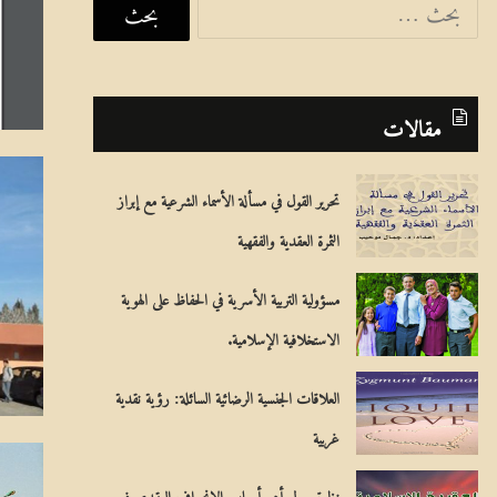
ل
ب
ح
مقالات
ث
ع
تحرير القول في مسألة الأسماء الشرعية مع إبراز
ن
الثمرة العقدية والفقهية
:
مسؤولية التربية الأسرية في الحفاظ على الهوية
الاستخلافية الإسلامية.
العلاقات الجنسية الرضائية السائلة: رؤية نقدية
غربية
نظرة حول أهم أسباب الانحراف العقدي فـي