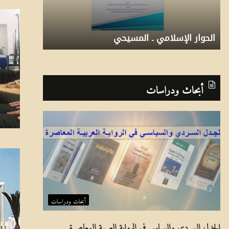
و
ا
ا
م
ر
ج
الحوار الإسلامي ـ المسيحي
برنامج ما قبل
ا
م
2
6
5
4
3
1
ل
ا
أبحاث ودراسات
إ
ق
س
ب
ل
ل
ا
ا
م
ل
ي
عَ
ـ
ا
أبحاث ودراسات
ا
لِ
الجدل السردي والسياسي في الرواية العربية المعاصرة