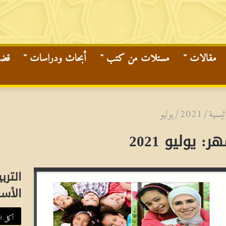
مقالات
مستلات من كتب
أبحاث ودراسات
قضاي
ئيسية
/
2021
/
يوليو
هر:
يوليو 2021
الترب
الأسر
أكمل ال