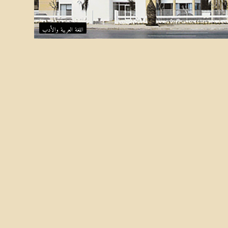
ه
ف
اللغة العربية والأدب
ي
ن
ب
ذ
ا
ل
ت
ع
ص
ب