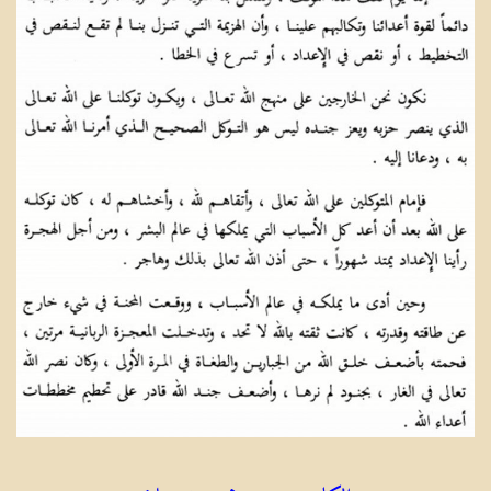
الكاتب: منير محمد غضبان