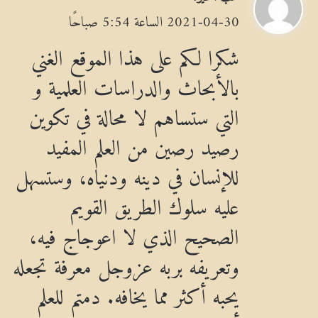
ق
2021-04-30 الساعة 5:54 صباحًا
و
شكرا لكم على هذا الموقع الغني
ل
بالأبحاث والدراسات العلمية و
التي ستساهم لا محالة في تكوين
رصيد رصين من العلم المفيد
للإنسان في دينه ودنياه، وستسهل
عليه سلوك الطريق القويم
الصحيح الذي لا اعوجاج فيه،
وتعريفه بربه عزوجل معرفة تجعله
يحبه أكثر مما يخافه. دمتم للعلم