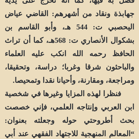
فصل به فيها، كما أنه تخرج على يديه
جهابذة ونقاد من أشهرهم: القاضي عياض
اليحصبي ت: 544 هـ، وأبو القاسم بن
بشكوال الأنصاري ت: 568هـ، كما أن تراث
الحافظ رحمه الله انكب عليه العلماء
والباحثون شرقا وغربا؛ دراسة، وتحقيقا،
ومراجعة، ومقارنة، وأحيانا نقدا وتمحيصا.
فنظرا لهذه المزايا وغيرها في شخصية
ابن العربي وإنتاجه العلمي، فإني خصصت
بحث أطروحتي حوله وجعلته بعنوان:
“المعالم المنهجية للاجتهاد الفقهي عند أبي