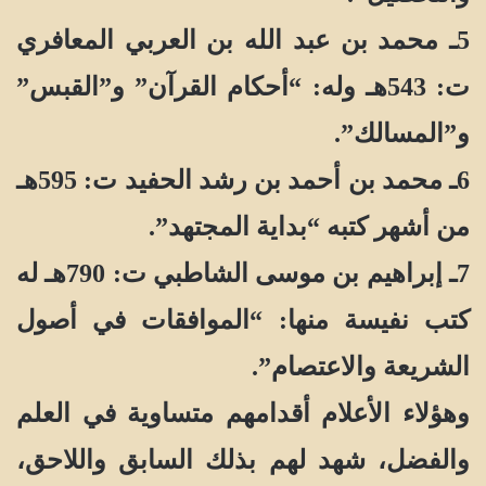
5ـ محمد بن عبد الله بن العربي المعافري
ت: 543هـ وله: “أحكام القرآن” و”القبس”
و”المسالك”.
6ـ محمد بن أحمد بن رشد الحفيد ت: 595هـ
من أشهر كتبه “بداية المجتهد”.
7ـ إبراهيم بن موسى الشاطبي ت: 790هـ له
كتب نفيسة منها: “الموافقات في أصول
الشريعة والاعتصام”.
وهؤلاء الأعلام أقدامهم متساوية في العلم
والفضل، شهد لهم بذلك السابق واللاحق،