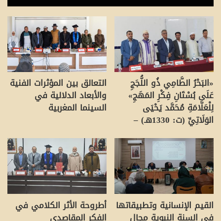
«البَحْرُ الطَّامِي ذُو اللُّجَجِ
التعالق بين المؤثرات الفنية
عَلَى بُسْتَانِ فِكْرِ المَهَجِ»
والأبعاد الدلالية في
لِلْعَلَّامَةِ مُحَمَّد يَحْيَى
السينما المغربية
الوَلَاتِيِّ (ت: 1330هـ) –
القيم الإنسانية وتطبيقاتها
أطروحة الأثر الكلامي في
في السنة النبوية مجال
الفكر المقاصدي