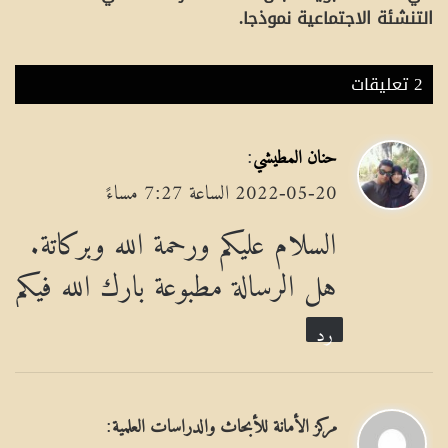
التنشئة الاجتماعية نموذجا.
‫2 تعليقات
ي
:
حنان المطيشي
ق
2022-05-20 الساعة 7:27 مساءً
و
السلام عليكم ورحمة الله وبركاتة.
ل
هل الرسالة مطبوعة بارك الله فيكم
رد
ي
:
مركز الأمانة للأبحاث والدراسات العلمية