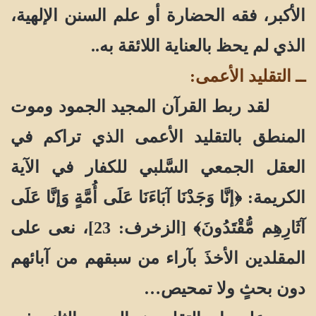
الأكبر، فقه الحضارة أو علم السنن الإلهية،
الذي لم يحظ بالعناية اللائقة به..
ــ التقليد الأعمى:
لقد ربط القرآن المجيد الجمود وموت
المنطق بالتقليد الأعمى الذي تراكم في
العقل الجمعي السَّلبي للكفار في الآية
الكريمة: ﴿إنَّا وَجَدْنَا آبَاءَنَا عَلَى أُمَّةٍ وَإنَّا عَلَى
آثَارِهِم مُّقْتَدُونَ﴾ [الزخرف: 23]، نعى على
المقلدين الأخذَ بآراء من سبقهم من آبائهم
دون بحثٍ ولا تمحيص…