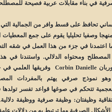
صرفية في بناء مقابلات عربية فصيحة للمصطلحات
اني تحافظ على قسط وافر من الجمالية التي تت
ا وصفيا تحليليا يقوم على جمع المعطيات ال
ما اعتمدنا في جزء من هذا العمل في شقه الت
المصطلح ومحتواه الدلالي. واستندنا في هذا
وربان
Corbin Danielle
وفريقها العلمي في جامعة ليل Lille. ويعرف
تمثلها وحدات معجمية تتحكم في صوغها قواعد تفسر ت
شتقاقية وظيفتان: وظيفة صرفية ووظيفة دلالي
الأشكال الصرفية وما ترتبط به من دلالات عامة