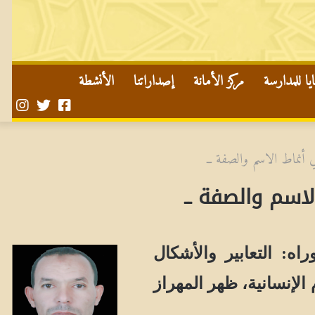
ا للمدارسة
مركز الأمانة
إصداراتنا
الأنشطة
صفحتنا
حسابنا
حساب
على
على
في
تويتر
الفايسبوك
الأن
 أنماط الاسم والصفة ــ
لاسم والصفة ــ
اه: التعابير والأشكال
الإنسانية، ظهر المهراز