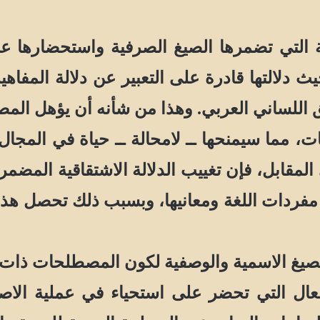
لتي تضمرها الصيغ الصرفية واستحضارها عند
يث دلالتها قادرة على التعبير عن دلالة الم
 اللساني العربي. وهذا من شأنه أن يؤهل الم
قات، مما سيمنحها ــ لامحالة ــ حياة في المجا
مقابل، فإن تغييب الدلالة الاشتقاقية المضمرة
ن مفردات اللغة ومعانيها، وبسبب ذلك تحصل هذ
صيغ الاسمية والوصفية لكون المصطلحات ذات ا
 التي تحضر على استحياء في عملية الاصطلا