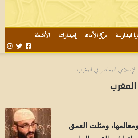
ا للمدارسة
مركز الأمانة
إصداراتنا
الأنشطة
صفحتنا
حسابنا
حساب
على
على
في
تويتر
الفايسبوك
الأن
الإسلامي المعاصر في المغرب
المغرب
عالمها، ومثلت العمق