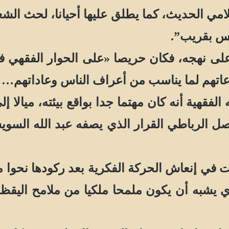
لامي الحديث، كما يطلق عليها أحيانا، لحث الش
يس بقريب”.
 نهجه، فكان حريصا «على الحوار الفقهي فيما
عاتهم لما يناسب من أعراف الناس وعاداتهم…
هية أنه كان مهتما جدا بواقع بيئته، ميالا إ
صل الرباطي القرار الذي يصفه عبد الله الس
 إنعاش الحركة الفكرية بعد ركودها نحوا م
له 1171هـ-1204م/1757-1790م والذي يشبه أن يكون ملمحا ملكيا