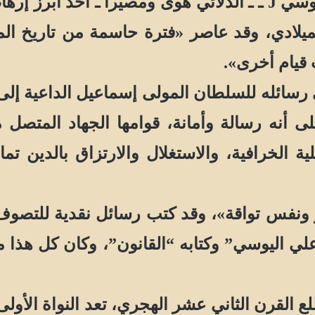
التاريخي المؤسس، وكان أبو علي الحسن اليوسي J ـ ـ الدلائي هوى ومصير
يلادي، وقد عاصر «فترة حاسمة من تاريخ الم
قيام أخرى».
ئله للسلطان المولى إسماعيل الداعية إلى 
ى أنه رسالة وأمانة، قوامها الجهاد المتصل م
 الخرافية، والاستغلال والارتزاق بالدين تم
ونفس تواقة»، وقد كتب رسائل نقدية للتصوف،
لي اليوسي” وكتابه “القانون”، وكان كل هذا
قرن الثاني عشر الهجري، تعد النواة الأولى لت