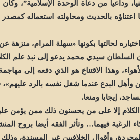
 وداعيا من دعاة الوحدة الإسلامية”، وكان أو
 اعتناؤه بالحديث ومحاولته استعماله كمصدر مب
ره لحالتها بكونها «سهلة المرام، منزهة عن ال
 السلطان سيدي محمد يدعو إلى نبذ علم الكلام
هواء، وهذا الاقتناع هو الذي دفعه إلى مهاجم
اجد، إيجابا ومنعا.
ام إلا على من يحسنون ذلك ممن يؤمن عليهم 
اء الرغبة فيهما… وتأثر الفقه أيضا بروح الم
مجردة، وأقوال الخلافيين غير المسندة، وذلك