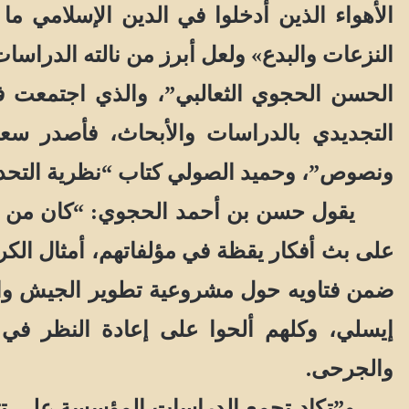
الأهواء الذين أدخلوا في الدين الإسلامي م
النزعات والبدع» ولعل أبرز من نالته الدراسات
الحسن الحجوي الثعالبي”، والذي اجتمعت ف
التجديدي بالدراسات والأبحاث، فأصدر سع
ونصوص”، وحميد الصولي كتاب “نظرية التحديث في الفكر المغربي، 1844-1944
يقول حسن بن أحمد الحجوي: “كان من بين ا
على بث أفكار يقظة في مؤلفاتهم، أمثال الك
ضمن فتاويه حول مشروعية تطوير الجيش وال
إيسلي، وكلهم ألحوا على إعادة النظر في نظ
والجرحى.
و”تكاد تجمع الدراسات المؤسسة على تتبع 