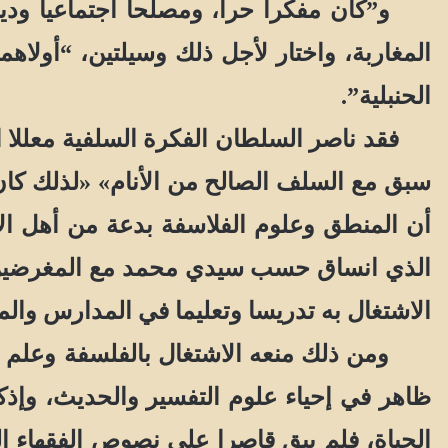
و”كان مفكرا حرا، ومصلحا اجتماعيا ودينيا،
المغاربة، واختار لأجل ذلك وسيلتين، “أولاهما
الحنبلية”.
فقد ناصر السلطان الفكرة السلفية معللا اختيا
سبق مع السلف الصالح من الأنام» «لذلك كان
أن المنطق وعلوم الفلاسفة بدعة من أهل الأ
الاشتغال به تدريسا وتعليما في المدارس والمس
ومن ذلك منعه الاشتغال بالفلسفة وعلم الكل
ظاهر في إحياء علوم التفسير والحديث، وإذك
الحياة، فلم يبق قاصرا على نصوص الفقهاء ال