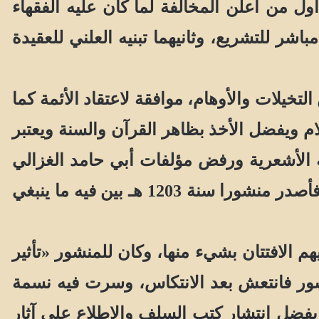
ل من أعلن المخالفة لما كان عليه الفقهاء
اشر للتشريع، وثانيهما تبنيه العلني للعقيدة
تخيلات والأوهام، موافقة لاعتقاد الأئمة كما
 ويفضل الأخذ بظاهر القرآن والسنة ويعتبر
ة الأشعرية ورفض مؤلفات أبي حامد الغزالي
الذي انساق حسب سيدي محمد مع المغرضين وأهل البدع عندما شغل نفسه بالرد عليهم»، فأصدر منشورا سنة 1203 هـ بين فيه ما ينبغي
الافتتان بشيء منها، وكان للمنشور «تأثير
نشور فانتعش بعد الانتكاس، وسرت فيه نسمة
 بفضل انتشار كتب السلف والاطلاع على آثار