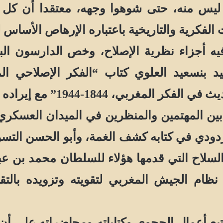
ا ليس منه، حتى شوهوا وجهه، معتقدا أن كل ت
 الفكرية والتاريخية باعتباره الإرهاص الأساس
يه أجزاء نظرية الإصلاح، وخص الدارسون الب
يد بنسعيد العلوي كتاب “الفكر الإصلاحي 
” مع إيراده لشخصيات أخرى سوى الحجوي.
لمهتمين والمنظرين في الميدان العسكري جمل
ردودي في كتابه كشف الغمة، وأبو الحسن الت
سلاح التي قدمها هؤلاء للسلطان محمد بن عب
ام الجيش المغربي لتقويته وتزويده بالتقنيا
أعمال الحجوي وكتاباته ومحاضراته على أن م