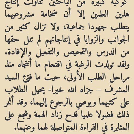
هذين العلمين إلا أن ضخامة مشروعيهما
يتطلب جهودا جماعية، ولا تزال كثير من
الجوانب والزوايا في إنتاجاتهم لم تنل حقها
من الدرس والتمحيص والتفعيل والإفادة.
ولقد تولدت الرغبة في اقتحام ما أنتجاه منذ
مراحل الطلب الأولى، حيث ما فتئ السيد
المشرف –
جزاه الله خيرا- يحيل الطلاب
على كتبهما ويوصي بالرجوع إليهما، وقد أثمر
ذلك فضولا علميا قدح زناد الهمة وشجع على
المثابرة في القراءة المتواصلة لهما وعنهما.