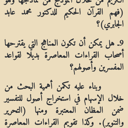
(فهم القرآن الحكيم للدكتور محمد عابد
الجابري)؟
9ـ هل يمكن أن تكون المناهج التي يقترحها
أصحاب القراءات المعاصرة بديلا لقواعد
المفسرين وأصولهم؟
وبناء عليه تكمن أهمية البحث من
خلال الإسهام في استخراج أصول للتفسير
ضمن المظان المعتبرة ومنها (التحرير
والتنوير). وكذا تقويم القراءات المعاصرة