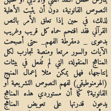
النصوص القانونية، دون أن يثبت الأهلية
لذلك، في حين إذا تعلق الأمر بالنص
القرآني فقد اقتحم حماه كل قريب وغريب
بدعوى _ دمقرطة الفهم_ حتى أصبحت
الآيات والسور مرتعا ومنصة تجارب لكل
المناهج المنقولة، التي لم تُفعل في بيئات
إنتاجها، فهل يمكن مثلا إعمال المنهج
(الهرمنوطيقي) لفهم النصوص التشريعية أو
القانونية؟ كما أن مستوردي هذه المناهج
يدعون قدرتها على تعويض المناهج