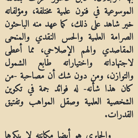
الموسوعية في فنون علمية مختلفة، ومؤلفاته
خير شاهد على ذلك، كما عهد منه الباحثون
الصرامة العلمية والحس النقدي والمنحى
المقاصدي والهم الإصلاحي، مما أعطى
لاجتهاداته واختياراته طابع الشمول
والتوازن، ومن دون شك أن مصاحبة -من
كان هذا شأنه- له فوائد جمة في تكوين
الشخصية العلمية وصقل المواهب وتفتيق
القدرات.
والجابري هو أيضا مكانته لا ينكرها