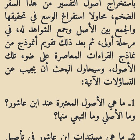
باستخراج أصول التفسير من هذا السفر
الضخم، محاولا استفراغ الوسع في تحقيقها
والجمع بين الأصل وجمع الشواهد له، في
مرحلة أولى، ثم بعد ذلك تقويم أنموذج من
نماذج القراءات المعاصرة على ضوء تلك
الأصول. وسيحاول البحث أن يجيب عن
التساؤلات الآتية:
1ـ ما هي الأصول المعتبرة عند ابن عاشور؟
وما الأصلي وما التبعي منها؟
2ـ ما هي مستندات ابن عاشور في تأصيل