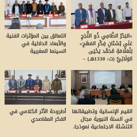
«البَحْرُ الطَّامِي ذُو اللُّجَجِ
التعالق بين المؤثرات الفنية
عَلَى بُسْتَانِ فِكْرِ المَهَجِ»
والأبعاد الدلالية في
لِلْعَلَّامَةِ مُحَمَّد يَحْيَى
السينما المغربية
الوَلَاتِيِّ (ت: 1330هـ) –
القيم الإنسانية وتطبيقاتها
أطروحة الأثر الكلامي في
في السنة النبوية مجال
الفكر المقاصدي
التنشئة الاجتماعية نموذجا.