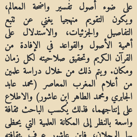
على ضوء أصول تفسير واضحة المعالم،
ويكون التقويم منهجيا يغني عن تتبع
التفاصيل والجزئيات، والاستدلال على
أهمية الأصول والقواعد في الإفادة من
القرآن الكريم وتحقيق صلاحيته لكل زمان
ومكان. ويتم ذلك من خلال دراسة علمين
من أعلام المغرب المعاصر (محمد عابد
الجابري ومحمد الطاهر ابن عاشور) والاطلاع
على إنتاجهما، فذلك يُكسب الباحث ثقافة
واسعة بالنظر إلى المكانة العلمية التي يحظى
بها الرجلان، فابن عاشور عرف بثقافته