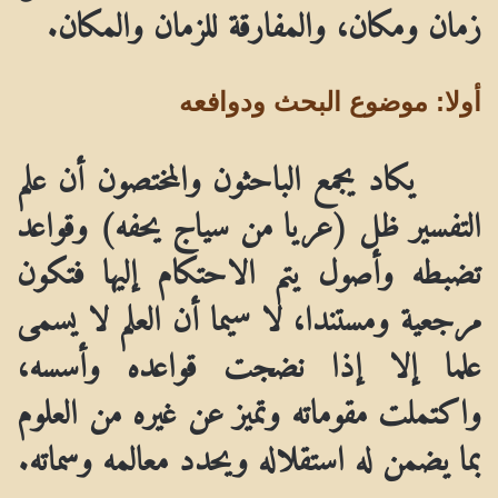
زمان ومكان، والمفارقة للزمان والمكان.
أولا: موضوع البحث ودوافعه
يكاد يجمع الباحثون والمختصون أن علم
التفسير ظل (عريا من سياج يحفه) وقواعد
تضبطه وأصول يتم الاحتكام إليها فتكون
مرجعية ومستندا، لا سيما أن العلم لا يسمى
علما إلا إذا نضجت قواعده وأسسه،
واكتملت مقوماته وتميز عن غيره من العلوم
بما يضمن له استقلاله ويحدد معالمه وسماته.