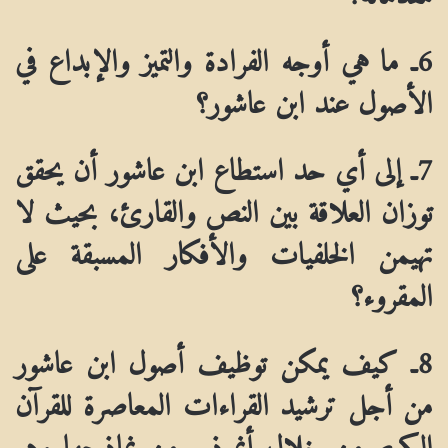
6ـ ما هي أوجه الفرادة والتميز والإبداع في
الأصول عند ابن عاشور؟
7ـ إلى أي حد استطاع ابن عاشور أن يحقق
توزان العلاقة بين النص والقارئ، بحيث لا
تهيمن الخلفيات والأفكار المسبقة على
المقروء؟
8ـ كيف يمكن توظيف أصول ابن عاشور
من أجل ترشيد القراءات المعاصرة للقرآن
الكريم من خلال أنموذج من نماذجها وهو