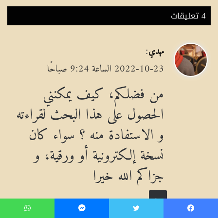
‫4 تعليقات
ي
:
مهدي
ق
2022-10-23 الساعة 9:24 صباحًا
و
من فضلكم، كيف يمكنني
ل
الحصول على هذا البحث لقراءته
و الاستفادة منه ؟ سواء كان
نسخة إلكترونية أو ورقية، و
جزاكم الله خيرا
رد