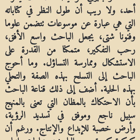
أحد، ولا ريب أن طول النظر في كتاباته
التي هي عبارة عن موسوعات تتضمن علوما
وفنونا شتى، يجعل الباحث واسع الأفق،
رحب التفكير، متمكنا من القدرة على
الاستشكال وممارسة التساؤل. وما أحوج
الباحث إلى التسلح بهذه الصفة والتحلي
بهذه الحلية. أضف إلى ذلك قناعة الباحث
بأن الاحتكاك بالمظان التي تعنى بالمنهج
سبيل ناجع وموفق في تسديد الرؤية،
وأرض خصبة للإبداع والإنتاج. ورغم أن
كوكبة كبيرة من الباحثين تناولت إنتاج