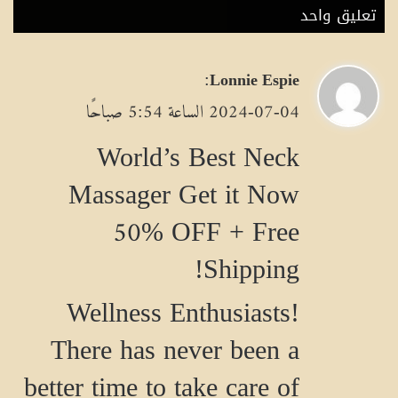
تعليق واحد
ي
:
Lonnie Espie
ق
2024-07-04 الساعة 5:54 صباحًا
و
World’s Best Neck
ل
Massager Get it Now
50% OFF + Free
Shipping!
Wellness Enthusiasts!
There has never been a
better time to take care of