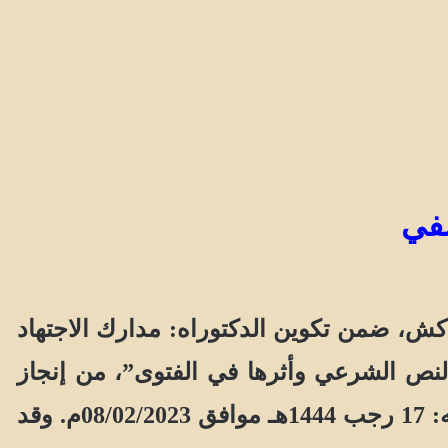
سفي
كش، ضمن تكوين الدكتوراه: مدارك الاجتهاد
نص الشرعي وأثرها في الفتوى”، من إنجاز
الطالب الباحث: محمد البويسفي، وتحت إشراف الأستاذ الدكتور: مصطفى رياح، وذلك يومه: 17 رجب 1444هـ موافق 08/02/2023م. وقد