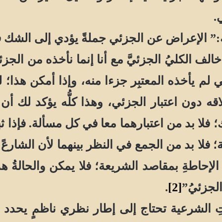
.
الإعراض عن الجزئي جملةً يؤدي إلى الشك في 
ذا خالف الكليُ الجزئيَّ مع أنا إنما نأخذه من ال
 لم يأخذه المعتبِر جزءا منه، وإذا أمكن هذا؛
طلاقه دون اعتبار الجزئي، وهذا كلُّه يؤكد لك 
ك؛ فلا بد من اعتبارهما معا في كل مسألة. فإذا ث
 فلا بد من الجمع في النظر بينهما لأن الشارعً
الإحاطةِ بمقاصد الشريعة؛ فلا يمكن والحالةُ هذه
الجزئيُ”
[2]
.
تِ الشرعية تحتاج إلى إطار نظري ناظمٍ يحدد 