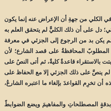
الكلي من جهةِ أن الإعراض عنه إنما يكون
جزئي؛ دل على أن ذلك الكليًّ لم يتحقق العلم به
 لم يكن بد من الرجوع إلى الجزئي في معرفة
أن المطلوبً المحافظةُ على قصد الشارع؛ لأن
بتت بالاستقراء قاعدةٌ كليةٌ، ثم أتى النصُ على
 لم ينصَّ على ذلك الجزئي إلا مع الحفاظ على
 أن تخرِم القواعدَ بإلغاء ما اعتبره الشارعُ،
بدقةٍ المصطلحاتِ والمفاهيمَ ويضع الضوابطً