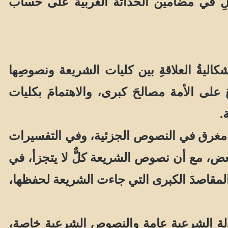
مثلِ في مضامين الحداثة الغربية على حساب
يةُ العلاقةِ بين كليات الشريعة ونصوصِها
عُ على الأمة مصالحَ كبرى، والاهتمامَ بكليات
.
ن مغرق في النصوص الجزئية، وفي التفسيرات
عض، مع أن نصوص الشريعة كلٌّ لا يتجزأ، في
والمقاصدَ الكبرى التي جاءت الشريعة لحفظها،
لة الشرعية عامة والنصوصِ الشرعيةِ خاصة،