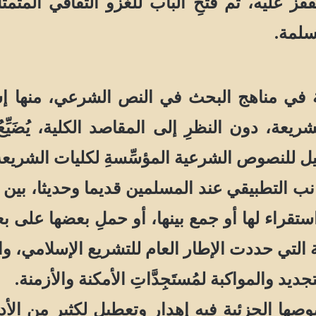
فز عليه، ثم فتحِ الباب للغزو الثقافي المت
سلمة.
 في مناهج البحث في النص الشرعي، منها إشكال
ريعة، دون النظرِ إلى المقاصد الكلية، يُضَيِّ
يل للنصوص الشرعية المؤسِّسةِ لكليات الشريعة
ب التطبيقي عند المسلمين قديما وحديثا، بي
تقراء لها أو جمع بينها، أو حملِ بعضها على ب
ة التي حددت الإطار العام للتشريع الإسلامي، 
ديد والمواكبة لمُستَجِدَّاتِ الأمكنة والأزمنة.
صها الجزئية فيه إهدار وتعطيل لكثير من الأد