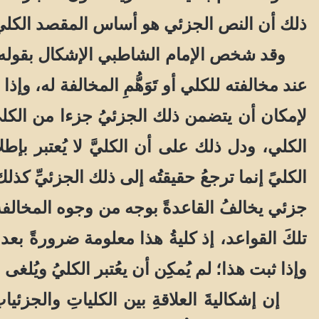
ذلك أن النص الجزئي هو أساس المقصد الكلي
وقد شخص الإمام الشاطبي الإشكال بقوله:” 
عند مخالفته للكلي أو تَوَهُّمِ المخالفة له، وإ
لإمكان أن يتضمن ذلك الجزئيُ جزءا من الكلي
الكلي، ودل ذلك على أن الكليَّ لا يُعتبر بإ
الكليً إنما ترجعُ حقيقتُه إلى ذلك الجزئيِّ كذل
جزئي يخالفُ القاعدةً بوجه من وجوه المخالفة؛
تلكَ القواعد، إذ كليةُ هذا معلومة ضرورةً بعد 
وإذا ثبت هذا؛ لم يُمكِن أن يعُتبر الكليُ ويُلغى 
إن إشكاليةَ العلاقةِ بين الكلياتِ والجزئيا