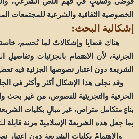
فوضى وتًسًيُّبٍ في فهم النص الشرعي، والق
الخصوصية الثقافية والشرعية للمجتمعات الم
إشكالية البحث:
هناك قضايا وإشكالاتٌ
لما
تُحسم
، خاصة
الجزئية، لأن الاهتمام بالجزئيات وتفاصيلِ الش
الشريعة دون اعتبار نصوصها الجزئية فيه تعط
وقد تجلى هذا الإشكال أكثر وأكثر في الجان
الحرفية والتجزيئية للنصوص، من غير بحث واس
بناءٍ متكامل متراص، غير مبالٍ بكليات الشريع
بما جعل هذه الشريعةَ الإسلاميةَ مرنة قابلة للتج
والاهتمامُ بكليات الشريعة دون اعتبار نصو